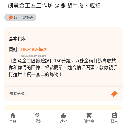
創意金工匠工作坊 @ 銅製手環、戒指
(5)
一致好評
基本資料
價錢:
HK$
480
/每次
(價格根據選取的選項計算)
【創意金工匠體驗課】150分鐘，以錬金術打造專屬於
你和你們的回憶，輕鬆簡單，適合情侶閏蜜，教你親手
打造世上獨一無二的飾物！
查看全部 ...
使用方法
首頁
探索
推介
購物車
登入